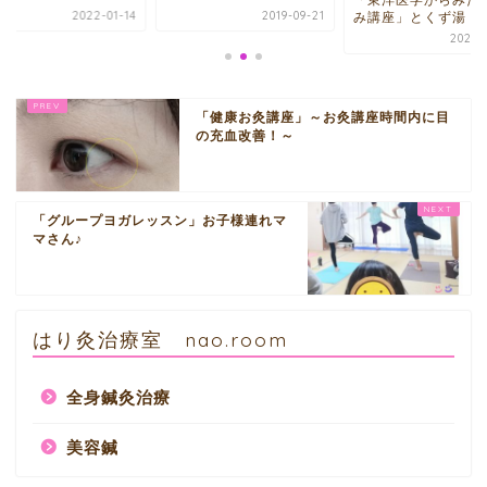
2022-01-14
2019-09-21
み講座」とくず湯
2020-1
「健康お灸講座」～お灸講座時間内に目
の充血改善！～
「グループヨガレッスン」お子様連れマ
マさん♪
はり灸治療室 nao.room
全身鍼灸治療
美容鍼