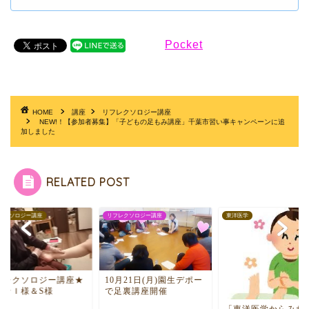
Pocket
HOME
講座
リフレクソロジー講座
NEW!！【参加者募集】「子どもの足もみ講座」千葉市習い事キャンペーンに追
加しました
RELATED POST
レクソロジー講座
リフレクソロジー講座
東洋医学
フレクソロジー講座★
10月21日(月)園生デポー
想★Ｉ様＆S様
で足裏講座開催
「東洋医学からみた