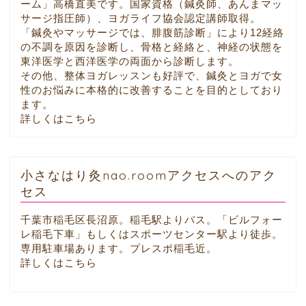
ーム」高橋直美です。国家資格（鍼灸師、あんまマッ
サージ指圧師）、ヨガライフ協会認定講師取得。
「鍼灸やマッサージでは、腓腹筋診断」により12経絡
の不調を原因を診断し、骨格と経絡と、神経の状態を
東洋医学と西洋医学の両面から診断します。
その他、整体ヨガレッスンも好評で、鍼灸とヨガで女
性のお悩みに本格的に改善することを目的としており
ます。
詳しくはこちら
小さなはり灸nao.roomアクセスへのアク
セス
千葉市稲毛区長沼原。稲毛駅よりバス。「ビルフォー
レ稲毛下車」もしくはスポーツセンター駅より徒歩。
専用駐車場あります。プレスポ稲毛近。
詳しくはこちら