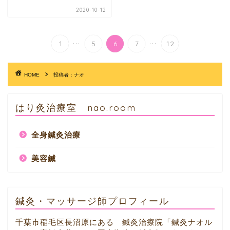
2020-10-12
...
...
1
5
6
7
12
HOME
投稿者：ナオ
はり灸治療室 nao.room
全身鍼灸治療
美容鍼
鍼灸・マッサージ師プロフィール
千葉市稲毛区長沼原にある 鍼灸治療院「鍼灸ナオル