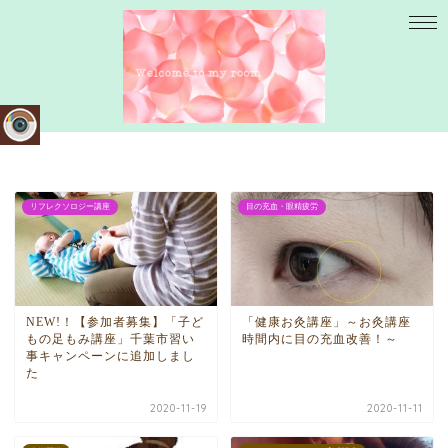
リフレクソロジー講座
目の充血・眼精疲労
NEW!！【参加者募集】「子ど
「健康お灸講座」～お灸講座
もの足もみ講座」千葉市習い
時間内に目の充血改善！～
事キャンペーンに追加しまし
た
2020-11-19
2020-11-11