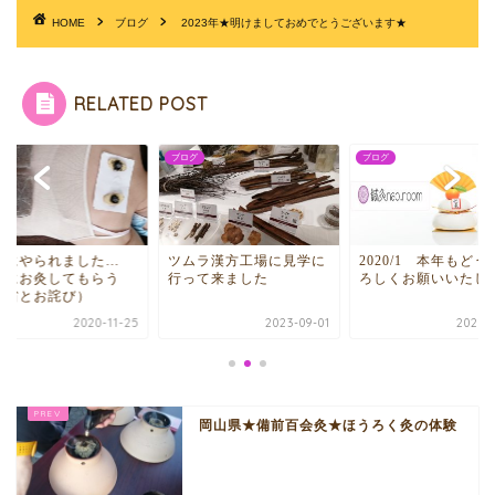
HOME
ブログ
2023年★明けましておめでとうございます★
RELATED POST
グ
ブログ
ブログ
邪にやられました…
ツムラ漢方工場に見学に
2020/1 本年もどう
子にお灸してもらう
行って来ました
ろしくお願いいたし
反省とお詫び）
2020-11-25
2023-09-01
2020-0
岡山県★備前百会灸★ほうろく灸の体験