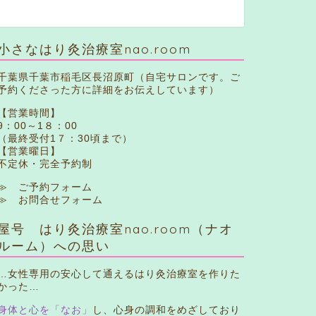
小さなはり灸治療室nao.room
千葉県千葉市稲毛区長沼原町（自宅サロンです。ご
予約くださった方に詳細をお伝えしています）
【営業時間】
9：00～1８：00
（最終受付1７：30頃まで）
【営業曜日】
不定休・完全予約制
≫ ご予約フォーム
≫ お問合せフォーム
屋号 はり灸治療室nao.room（ナオ
ルーム）への思い
…女性専用の安心して通えるはり灸治療室を作りた
かった…
身体と心を「なお」
し、心身の調和をめざしており