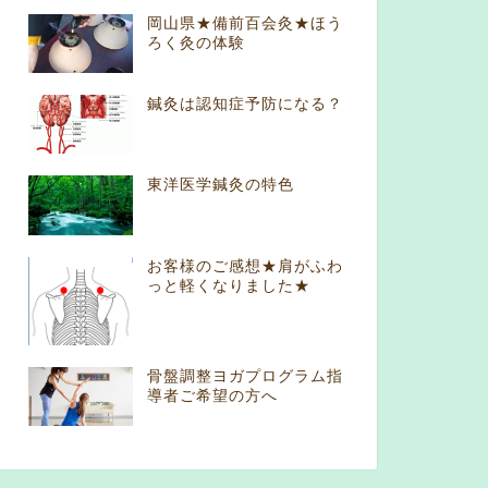
岡山県★備前百会灸★ほう
ろく灸の体験
鍼灸は認知症予防になる？
東洋医学鍼灸の特色
お客様のご感想★肩がふわ
っと軽くなりました★
骨盤調整ヨガプログラム指
導者ご希望の方へ