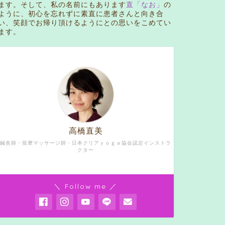
ます。そして、私の名前にもあります
直「なお」
の
ように、初心を忘れずに素直に患者さんと向き合
い、笑顔でお帰り頂けるようにとの思いをこめてい
ます。
高橋直美
鍼灸師・按摩マッサージ師・日本クリアｙｏｇａ協会認定インストラ
クター
＼ Follow me ／