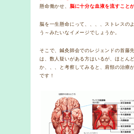
懸命働かせ、
脳に十分な血液を流すこと
脳を一生懸命にって、、、、ストレスの
う～みたいなイメージでしょうか。
そこで、鍼灸師会でのレジェンドの首藤先
は、数人疑いがある方はいるが、ほとん
か、、、と考察してみると、肩頸の治療
です！