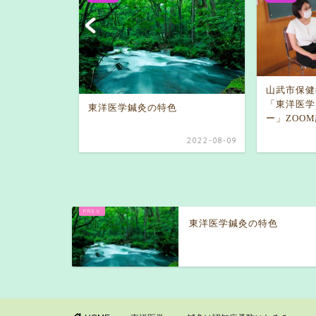
足もみ講
山武市保健
「東洋医学
東洋医学鍼灸の特色
ー」ZOO
2020-12-20
2022-08-09
東洋医学鍼灸の特色