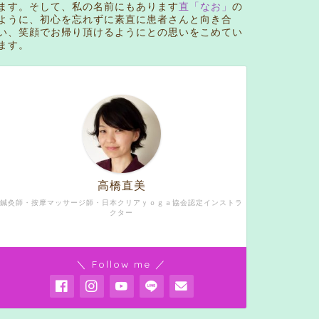
ます。そして、私の名前にもあります
直「なお」
の
ように、初心を忘れずに素直に患者さんと向き合
い、笑顔でお帰り頂けるようにとの思いをこめてい
ます。
高橋直美
鍼灸師・按摩マッサージ師・日本クリアｙｏｇａ協会認定インストラ
クター
＼ Follow me ／