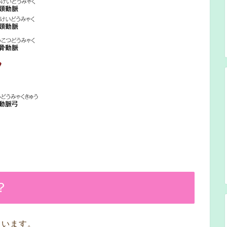
？
ています。