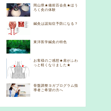
岡山県★備前百会灸★ほう
ろく灸の体験
鍼灸は認知症予防になる？
東洋医学鍼灸の特色
お客様のご感想★肩がふわ
っと軽くなりました★
骨盤調整ヨガプログラム指
導者ご希望の方へ
洋医学
東洋医学