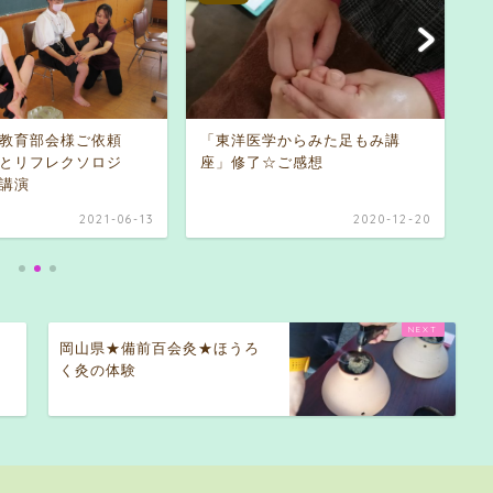
教育部会様ご依頼
「東洋医学からみた足もみ講
とリフレクソロジ
座」修了☆ご感想
東
M講演
2021-06-13
2020-12-20
岡山県★備前百会灸★ほうろ
く灸の体験