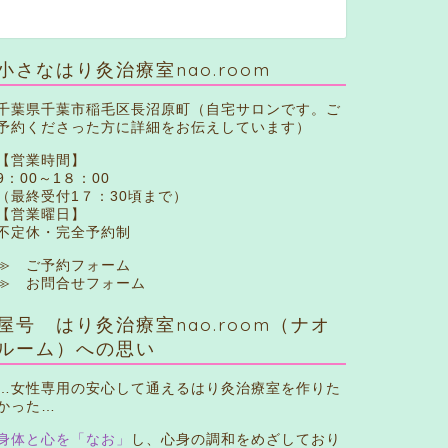
小さなはり灸治療室nao.room
千葉県千葉市稲毛区長沼原町（自宅サロンです。ご
予約くださった方に詳細をお伝えしています）
【営業時間】
9：00～1８：00
（最終受付1７：30頃まで）
【営業曜日】
不定休・完全予約制
≫ ご予約フォーム
≫ お問合せフォーム
屋号 はり灸治療室nao.room（ナオ
ルーム）への思い
…女性専用の安心して通えるはり灸治療室を作りた
かった…
身体と心を「なお」
し、心身の調和をめざしており