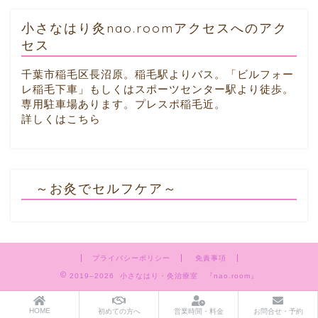
小さなはり灸nao.roomアクセスへのアク
セス
千葉市稲毛区長沼原。稲毛駅よりバス。「ビルフォー
レ稲毛下車」もしくはスポーツセンター駅より徒歩。
専用駐車場あります。プレスポ稲毛近。
詳しくはこちら
～お灸でセルフケア～
プライバシーポリシー
免責事項
2019–2026 小さなはり・灸治療室 『nao.room』
HOME
初めての方へ
営業時間・料金
お問合せ・予約