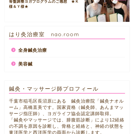
骨盤調整ヨガプログラムのご感想 ★Ｋ
様＆Ｙ様★
はり灸治療室 nao.room
全身鍼灸治療
美容鍼
鍼灸・マッサージ師プロフィール
千葉市稲毛区長沼原にある 鍼灸治療院「鍼灸ナオル
ーム」高橋直美です。国家資格（鍼灸師、あんまマッ
サージ指圧師）、ヨガライフ協会認定講師取得。
「鍼灸やマッサージでは、腓腹筋診断」により12経絡
の不調を原因を診断し、骨格と経絡と、神経の状態を
東洋医学と西洋医学の両面から診断します。