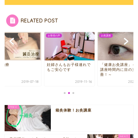
RELATED POST
お客様の声
お灸講座
灸治療
妊婦さんもお子様連れで
「健康お灸講座」～
もご安心です
講座時間内に目の充
善！～
2019-07-18
2019-11-16
2020-
箱灸体験！お灸講座